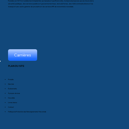
Fondée en 1975 et solidement implantée au Canada et aux États-Unis, Comprod propose aux secteurs de la
sécurité publique, des services publics et gouvernementaux, de la défense, des télécommunications et du
transport une vaste gamme de produits et de services RF de renommée mondiale.
Carrières
PLAN DU SITE
Produits
Marchés
Événements
À propos de nous
Nouvelles
Livres blancs
Contact
Politique de Protection des Renseignements Personnels