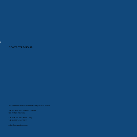
CONTACTEZ-NOUS
35A Smithfield Blvd Suite 180Plattsburg, NY 12901, USA
88, boulevard Industriel, Boucherville
QC, J4B 2X2 Canada
1-877-825-2007 (États-Unis)
1-800-603-1454 (CAN)
sales@comprodcom.com