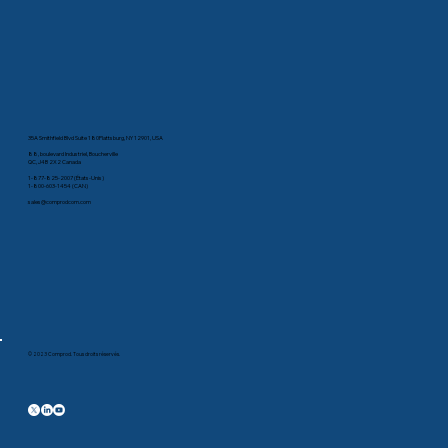
35A Smithfield Blvd Suite 180Plattsburg, NY 12901, USA
88, boulevard Industriel, Boucherville
QC, J4B 2X2 Canada
1-877-825-2007 (États-Unis)
1-800-603-1454 (CAN)
sales@comprodcom.com
© 2023 Comprod. Tous droits réservés.