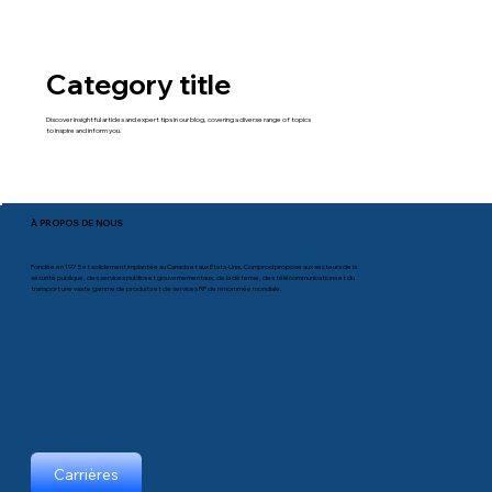
Category title
Discover insightful articles and expert tips in our blog, covering a diverse range of topics
to inspire and inform you.
À PROPOS DE NOUS
Fondée en 1975 et solidement implantée au Canada et aux États-Unis, Comprod propose aux secteurs de la
sécurité publique, des services publics et gouvernementaux, de la défense, des télécommunications et du
transport une vaste gamme de produits et de services RF de renommée mondiale.
Carrières