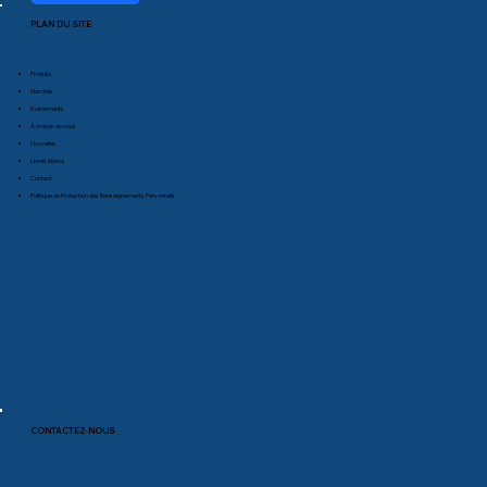
PLAN DU SITE
Produits
Marchés
Événements
À propos de nous
Nouvelles
Livres blancs
Contact
Politique de Protection des Renseignements Personnels
CONTACTEZ-NOUS