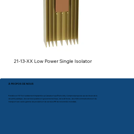
21-13-XX Low Power Single Isolator
À PROPOS DE NOUS
Fondée en 1975 et solidement implantée au Canada et aux États-Unis, Comprod propose aux secteurs de la
sécurité publique, des services publics et gouvernementaux, de la défense, des télécommunications et du
transport une vaste gamme de produits et de services RF de renommée mondiale.