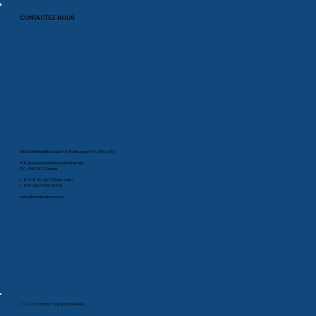
CONTACTEZ-NOUS
35A Smithfield Blvd Suite 180Plattsburg, NY 12901, USA
88, boulevard Industriel, Boucherville
QC, J4B 2X2 Canada
1-877-825-2007 (États-Unis)
1-800-603-1454 (CAN)
sales@comprodcom.com
© 2023 Comprod. Tous droits réservés.