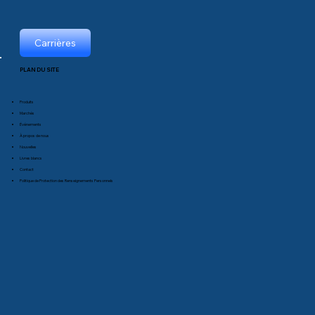
Carrières
PLAN DU SITE
Produits
Marchés
Événements
À propos de nous
Nouvelles
Livres blancs
Contact
Politique de Protection des Renseignements Personnels