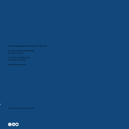
35A Smithfield Blvd Suite 180Plattsburg, NY 12901, USA
88, boulevard Industriel, Boucherville
QC, J4B 2X2 Canada
1-877-825-2007 (États-Unis)
1-800-603-1454 (CAN)
sales@comprodcom.com
© 2023 Comprod. Tous droits réservés.