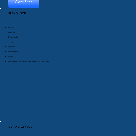
Carrières
PLAN DU SITE
Produits
Marchés
Événements
À propos de nous
Nouvelles
Livres blancs
Contact
Politique de Protection des Renseignements Personnels
CONTACTEZ-NOUS