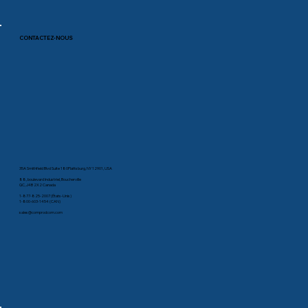
CONTACTEZ-NOUS
35A Smithfield Blvd Suite 180Plattsburg, NY 12901, USA
88, boulevard Industriel, Boucherville
QC, J4B 2X2 Canada
1-877-825-2007 (États-Unis)
1-800-603-1454 (CAN)
sales@comprodcom.com