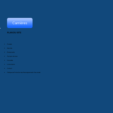
Carrières
PLAN DU SITE
Produits
Marchés
Événements
À propos de nous
Nouvelles
Livres blancs
Contact
Politique de Protection des Renseignements Personnels