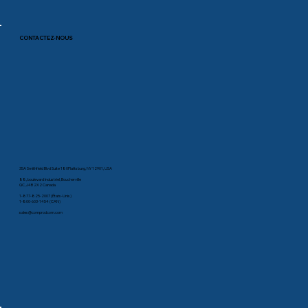
CONTACTEZ-NOUS
35A Smithfield Blvd Suite 180Plattsburg, NY 12901, USA
88, boulevard Industriel, Boucherville
QC, J4B 2X2 Canada
1-877-825-2007 (États-Unis)
1-800-603-1454 (CAN)
sales@comprodcom.com