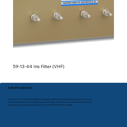
59-13-44 Iris Filter (VHF)
À PROPOS DE NOUS
Fondée en 1975 et solidement implantée au Canada et aux États-Unis, Comprod propose aux secteurs de la
sécurité publique, des services publics et gouvernementaux, de la défense, des télécommunications et du
transport une vaste gamme de produits et de services RF de renommée mondiale.