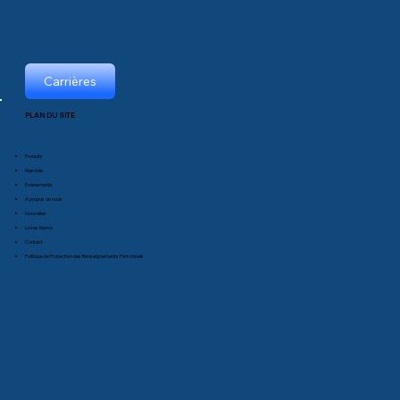
Carrières
PLAN DU SITE
Produits
Marchés
Événements
À propos de nous
Nouvelles
Livres blancs
Contact
Politique de Protection des Renseignements Personnels