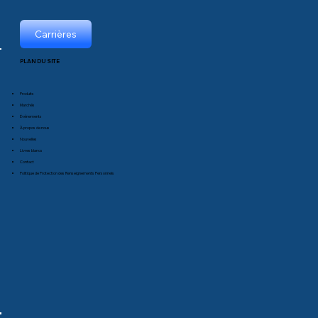
Carrières
PLAN DU SITE
Produits
Marchés
Événements
À propos de nous
Nouvelles
Livres blancs
Contact
Politique de Protection des Renseignements Personnels