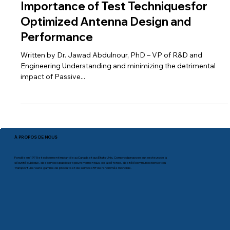
6 avr. 2025
Passive Intermodulation and Peak
Instantaneous Power –the
Importance of Test Techniquesfor
Optimized Antenna Design and
Performance
Written by Dr. Jawad Abdulnour, PhD – VP of R&D and
Engineering Understanding and minimizing the detrimental
impact of Passive...
À PROPOS DE NOUS
Fondée en 1975 et solidement implantée au Canada et aux États-Unis, Comprod propose aux secteurs de la
sécurité publique, des services publics et gouvernementaux, de la défense, des télécommunications et du
transport une vaste gamme de produits et de services RF de renommée mondiale.