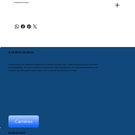
Ordering Information
À PROPOS DE NOUS
Fondée en 1975 et solidement implantée au Canada et aux États-Unis, Comprod propose aux secteurs de la
sécurité publique, des services publics et gouvernementaux, de la défense, des télécommunications et du
transport une vaste gamme de produits et de services RF de renommée mondiale.
Carrières
PLAN DU SITE