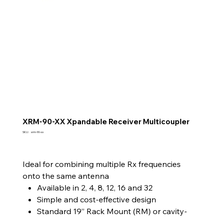
XRM-90-XX Xpandable Receiver Multicoupler
SKU
SKU :
xrm-90-xx
xrm-
90-
xx
Ideal for combining multiple Rx frequencies
onto the same antenna
Available in 2, 4, 8, 12, 16 and 32
Simple and cost-effective design
Standard 19” Rack Mount (RM) or cavity-