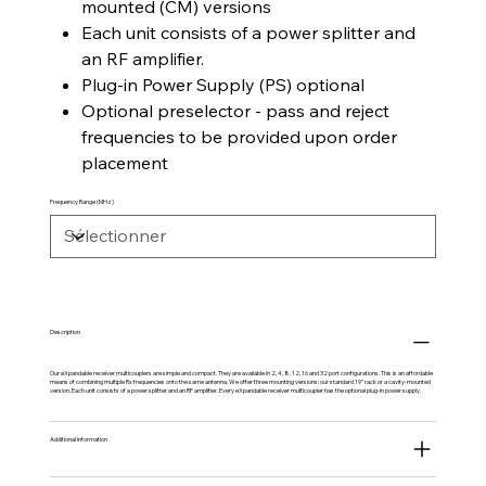
mounted (CM) versions
Each unit consists of a power splitter and
an RF amplifier.
Plug-in Power Supply (PS) optional
Optional preselector - pass and reject
frequencies to be provided upon order
placement
Frequency Range (MHz)
Description
Our eXpandable receiver multicouplers are simple and compact. They are available in 2, 4, 8, 12, 16 and 32 port configurations. This is an affordable
means of combining multiple Rx frequencies onto the same antenna. We offer three mounting versions: our standard 19” rack or a cavity-mounted
version. Each unit consists of a power splitter and an RF amplifier. Every eXpandable receiver multicoupler has the optional plug-in power supply.
Additional information