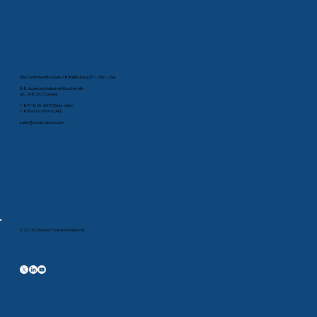
35A Smithfield Blvd Suite 180Plattsburg, NY 12901, USA
88, boulevard Industriel, Boucherville
QC, J4B 2X2 Canada
1-877-825-2007 (États-Unis)
1-800-603-1454 (CAN)
sales@comprodcom.com
© 2023 Comprod. Tous droits réservés.