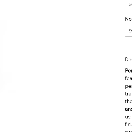
No
De
Pe
fe
pe
tra
th
an
usi
fin
rug