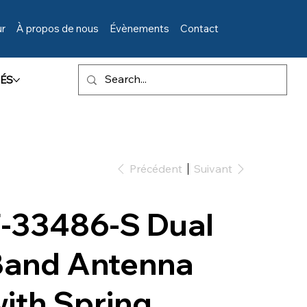
ur
À propos de nous
Évènements
Contact
ÉS
Précédent
Suivant
-33486-S Dual
Band Antenna
ith Spring