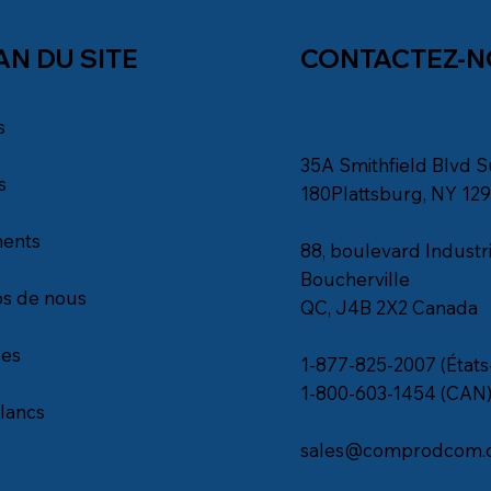
AN DU SITE
CONTACTEZ-
s
35A Smithfield Blvd S
s
180Plattsburg, NY 12
ents
88, boulevard Industri
Boucherville
s de nous
QC, J4B 2X2 Canada
les
1-877-825-2007 (États
1-800-603-1454 (CAN
blancs
sales@comprodcom.