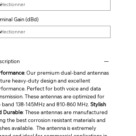
minal Gain (dBd)
scription
rformance
: Our premium dual-band antennas
ature heavy-duty design and excellent
rformance. Perfect for both voice and data
nsmission. These antennas are optimized for
e band 138-145MHz and 810-860 MHz.
Stylish
d Durable
: These antennas are manufactured
ng the best corrosion resistant materials and
ishes available. The antenna is extremely
ged and ideal for commercial applications in