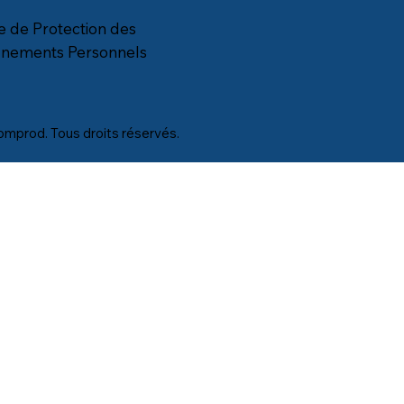
ue de Protection des
gnements Personnels
mprod. Tous droits réservés.