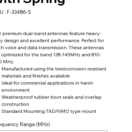
SKU
U :
F-33486-S
F-
33486-
S
r premium dual-band antennas feature heavy-
y design and excellent performance. Perfect for
h voice and data transmission. These antennas
 optimized for the band 138-145MHz and 810-
0 MHz.
Manufactured using the bestcorrosion resistant
materials and finishes available
Ideal for commercial applications in harsh
environment
Weatherproof rubber boot seals and overlap
construction
Standard Mounting TAD/NMO type mount
equency Range (MHz)