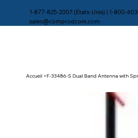
1-877-825-2007 (États-Unis) | 1-800-603
sales@comprodcom.com
Accueil
>
F-33486-S Dual Band Antenna with Spr