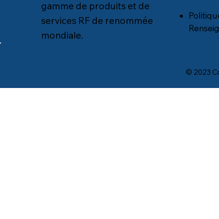
gamme de produits et de
Politiq
services RF de renommée
Rensei
mondiale.
© 2023 Co