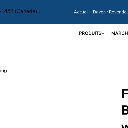
-1454 (Canada) |
Accueil
Devenir Revende
PRODUITS
MARCH
ing
F
w