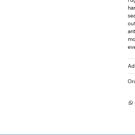
ha
se
out
an
mo
ev
Add
Or