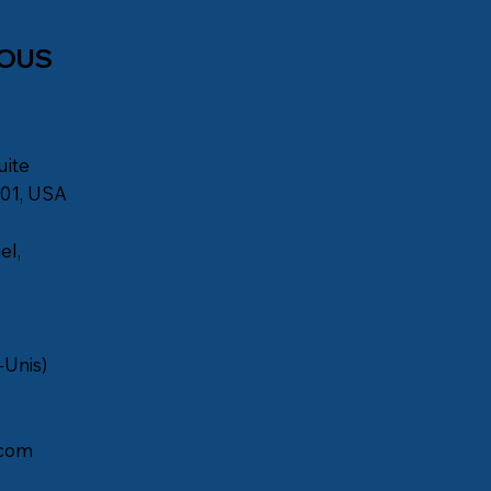
NOUS
uite
901, USA
el,
-Unis)
)
com