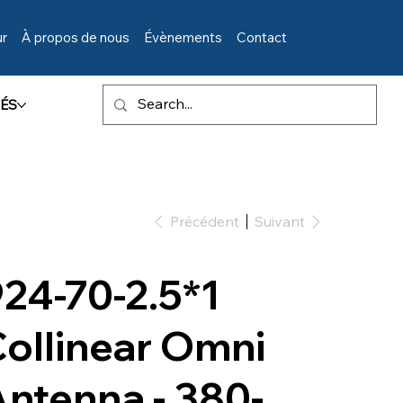
ur
À propos de nous
Évènements
Contact
ÉS
Précédent
Suivant
24-70-2.5*1
ollinear Omni
ntenna - 380-