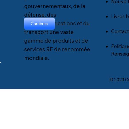
Nouvel
gouvernementaux, de la
défense, des
Livres 
télécommunications et du
Carrières
Contact
transport une vaste
gamme de produits et de
Politiq
services RF de renommée
Rensei
mondiale.
© 2023 Co