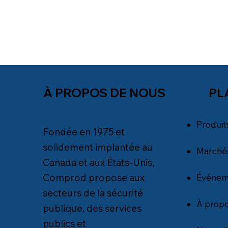
PL
À PROPOS DE NOUS
Produit
Fondée en 1975 et
solidement implantée au
Marché
Canada et aux États-Unis,
Comprod propose aux
Événem
secteurs de la sécurité
À propo
publique, des services
publics et