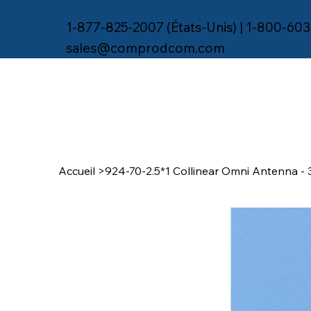
1-877-825-2007 (États-Unis) | 1-800-603
sales@comprodcom.com
Accueil
>
924-70-2.5*1 Collinear Omni Antenna 