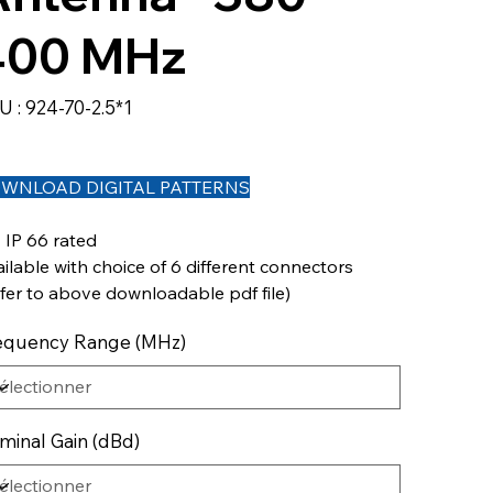
400 MHz
SKU
U :
924-70-2.5*1
924-
70-
2.5*1
WNLOAD DIGITAL PATTERNS
IP 66 rated
ilable with choice of 6 different connectors
fer to above downloadable pdf file)
equency Range (MHz)
minal Gain (dBd)