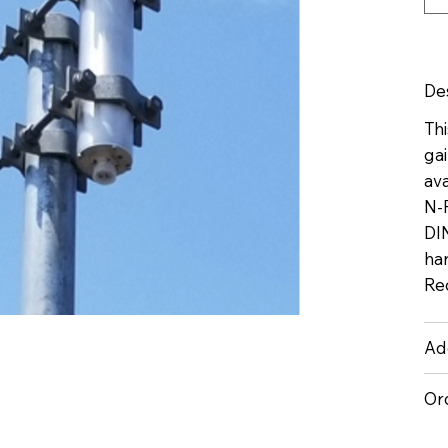
De
Thi
gai
ava
N-
DI
har
Re
Add
Or