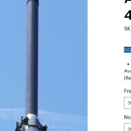
SK
DO
Ava
(Re
Fr
No