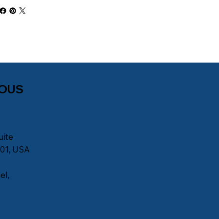
NOUS
uite
901, USA
el,