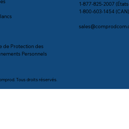
les
1-877-825-2007 (États
1-800-603-1454 (CAN
blancs
sales@comprodcom.
ue de Protection des
gnements Personnels
mprod. Tous droits réservés.