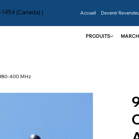
-1454 (Canada) |
Accueil
Devenir Revende
PRODUITS
MARCH
- 380-400 MHz
9
C
A