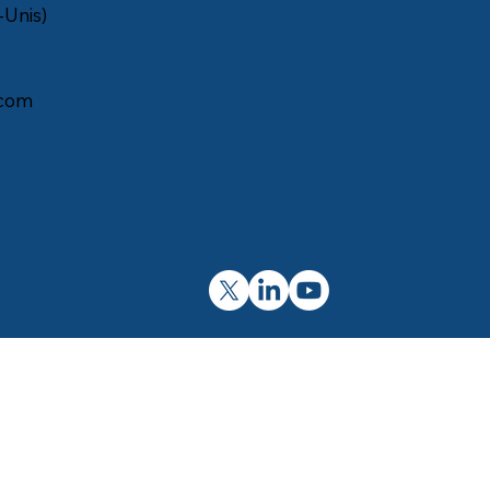
-Unis)
)
com