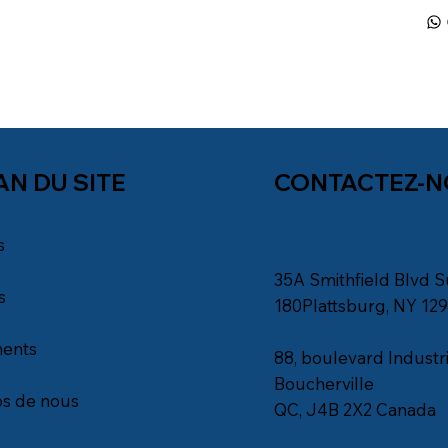
AN DU SITE
CONTACTEZ-
s
35A Smithfield Blvd S
s
180Plattsburg, NY 12
ents
88, boulevard Industri
Boucherville
s de nous
QC, J4B 2X2 Canada