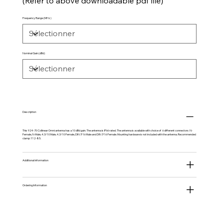
(Refer to above downloadable pdf file)
Frequency Range (MHz)
Nominal Gain (dBd)
Description
This 924-70 Collinear Omni antenna has a 10 dBd gain. The antenna is IP66 rated. The antenna is available with choice of 6 different connectors: N-
Female, N-Male, 4.3/10 Male, 4.3/10 Female, DIN 7/16 Male and DIN 7/16 Female. Mounting hardware is not included with the antenna. Recommended
clamp: 112-85.
Additional information
Ordering Information