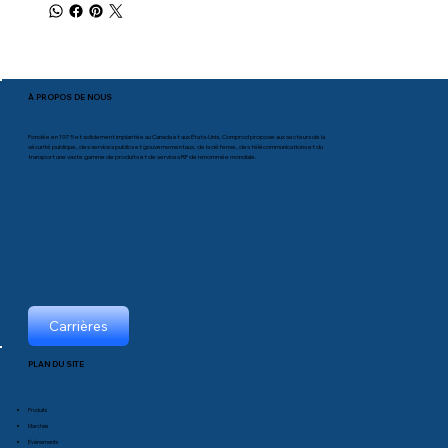
À PROPOS DE NOUS
Fondée en 1975 et solidement implantée au Canada et aux États-Unis, Comprod propose aux secteurs de la
sécurité publique, des services publics et gouvernementaux, de la défense, des télécommunications et du
transport une vaste gamme de produits et de services RF de renommée mondiale.
Carrières
PLAN DU SITE
Produits
Marchés
Événements