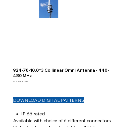
924-70-10.0*3 Collinear Omni Antenna - 440-
480 MHz
SKU
SKU :
924-70-10.0*3
924-
70-
10.0*3
DOWNLOAD DIGITAL PATTERNS
IP 66 rated
Available with choice of 6 different connectors