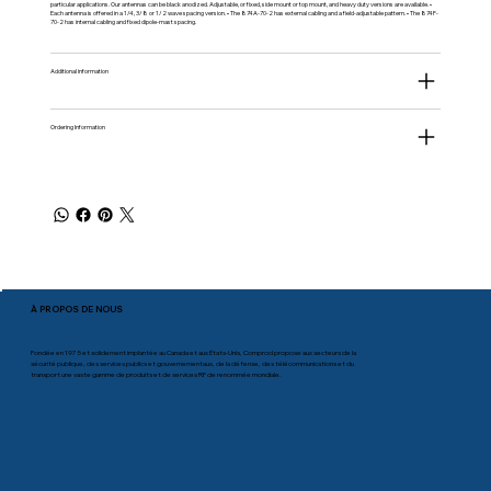
particular applications. Our antennas can be black anodized. Adjustable, or fixed, side mount or top mount, and heavy duty versions are available. •
Each antenna is offered in a 1/4, 3/8 or 1/2 wave spacing version. • The 874A-70-2 has external cabling and a field-adjustable pattern. • The 874F-
70-2 has internal cabling and fixed dipole-mast spacing.
Additional information
Ordering Information
À PROPOS DE NOUS
Fondée en 1975 et solidement implantée au Canada et aux États-Unis, Comprod propose aux secteurs de la
sécurité publique, des services publics et gouvernementaux, de la défense, des télécommunications et du
transport une vaste gamme de produits et de services RF de renommée mondiale.