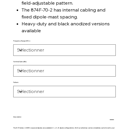
field-adjustable pattern.
The 874F-70-2 has internal cabling and
fixed dipole-mast spacing.
Heavy-duty and black anodized versions
available
Frequency Range (MHz)
Nominal Gain (dBd)
Pattern
Description
The 870 Series 220MHz exposed dipoles are available in 1, 2, 4, 8 dipole configurations. All of our antennas can be completely customized to your