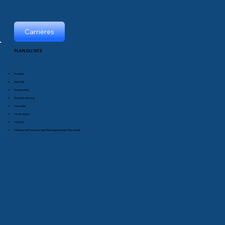
Carrières
PLAN DU SITE
Produits
Marchés
Événements
À propos de nous
Nouvelles
Livres blancs
Contact
Politique de Protection des Renseignements Personnels