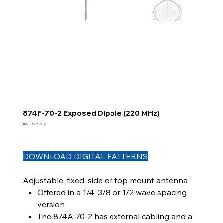
874F-70-2 Exposed Dipole (220 MHz)
SKU
SKU :
874F-70-2
874F-
70-
2
DOWNLOAD DIGITAL PATTERNS
Adjustable, fixed, side or top mount antenna
Offered in a 1/4, 3/8 or 1/2 wave spacing
version
The 874A-70-2 has external cabling and a