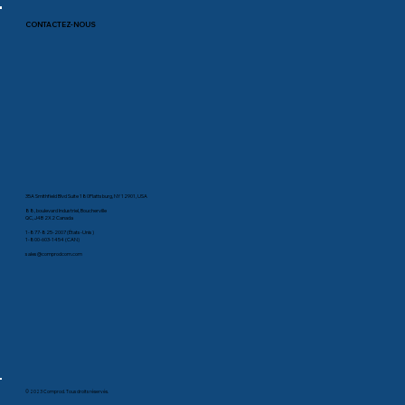
CONTACTEZ-NOUS
35A Smithfield Blvd Suite 180Plattsburg, NY 12901, USA
88, boulevard Industriel, Boucherville
QC, J4B 2X2 Canada
1-877-825-2007 (États-Unis)
1-800-603-1454 (CAN)
sales@comprodcom.com
© 2023 Comprod. Tous droits réservés.