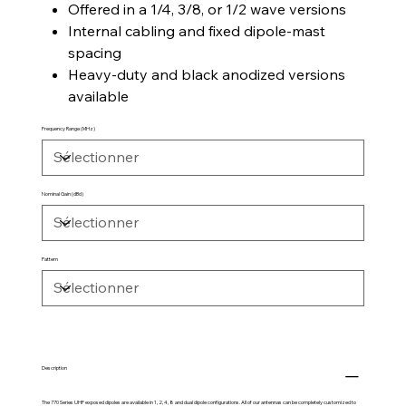
Offered in a 1/4, 3/8, or 1/2 wave versions
Internal cabling and fixed dipole-mast
spacing
Heavy-duty and black anodized versions
available
Frequency Range (MHz)
Nominal Gain (dBd)
Pattern
Description
The 770 Series UHF exposed dipoles are available in 1, 2, 4, 8 and dual dipole configurations. All of our antennas can be completely customized to