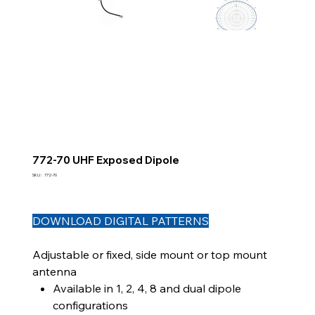
772-70 UHF Exposed Dipole
SKU
SKU :
772-70
772-
70
DOWNLOAD DIGITAL PATTERNS
Adjustable or fixed, side mount or top mount
antenna
Available in 1, 2, 4, 8 and dual dipole
configurations