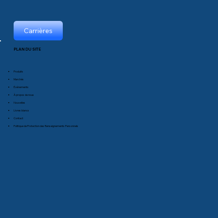
Carrières
PLAN DU SITE
Produits
Marchés
Événements
À propos de nous
Nouvelles
Livres blancs
Contact
Politique de Protection des Renseignements Personnels