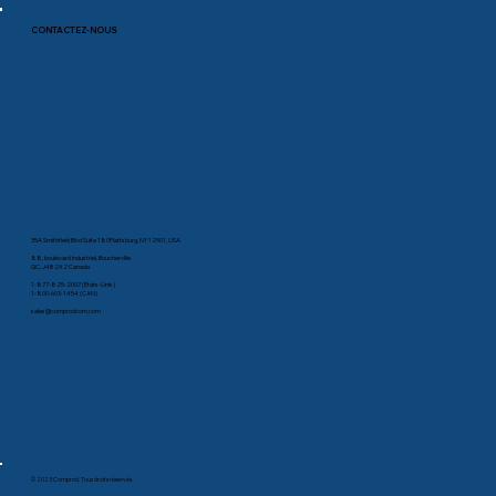
CONTACTEZ-NOUS
35A Smithfield Blvd Suite 180Plattsburg, NY 12901, USA
88, boulevard Industriel, Boucherville
QC, J4B 2X2 Canada
1-877-825-2007 (États-Unis)
1-800-603-1454 (CAN)
sales@comprodcom.com
© 2023 Comprod. Tous droits réservés.