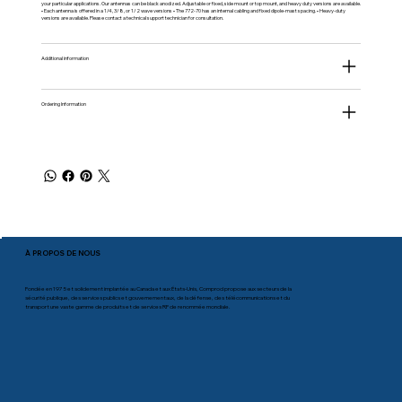
your particular applications. Our antennas can be black anodized. Adjustable or fixed, side mount or top mount, and heavy duty versions are available.
• Each antenna is offered in a 1/4, 3/8, or 1/2 wave versions • The 772-70 has an internal cabling and fixed dipole-mast spacing. • Heavy-duty
versions are available. Please contact a technical support technician for consultation.
Additional information
Ordering Information
À PROPOS DE NOUS
Fondée en 1975 et solidement implantée au Canada et aux États-Unis, Comprod propose aux secteurs de la
sécurité publique, des services publics et gouvernementaux, de la défense, des télécommunications et du
transport une vaste gamme de produits et de services RF de renommée mondiale.