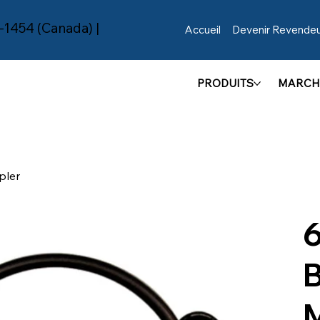
-1454 (Canada) |
Accueil
Devenir Revende
PRODUITS
MARCH
pler
M