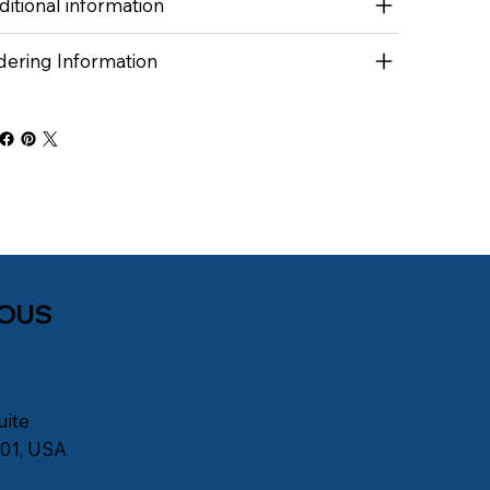
itional information
dering Information
NOUS
uite
901, USA