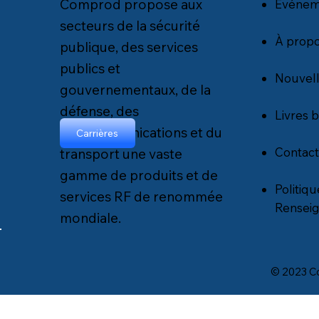
Comprod propose aux
Événem
secteurs de la sécurité
À propo
publique, des services
publics et
Nouvel
gouvernementaux, de la
défense, des
Livres 
télécommunications et du
Carrières
Contact
transport une vaste
gamme de produits et de
Politiq
services RF de renommée
Rensei
mondiale.
© 2023 Co