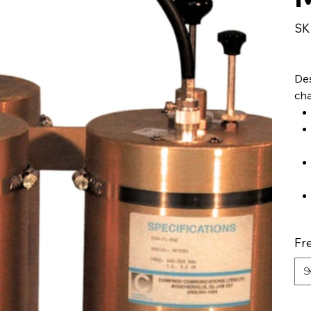
SK
Des
ch
Fr