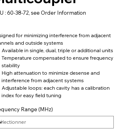
SKU
U :
60-38-72, see Order Information
60-
38-
72,
see
Order
Information
igned for minimizing interference from adjacent
annels and outside systems
Available in single, dual, triple or additional units
Temperature compensated to ensure frequency
stability
High attenuation to minimize desense and
interference from adjacent systems
Adjustable loops: each cavity has a calibration
index for easy field tuning
equency Range (MHz)