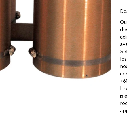
De
Ou
de
ad
ava
Sel
los
ne
co
+60
loo
is 
rod
app