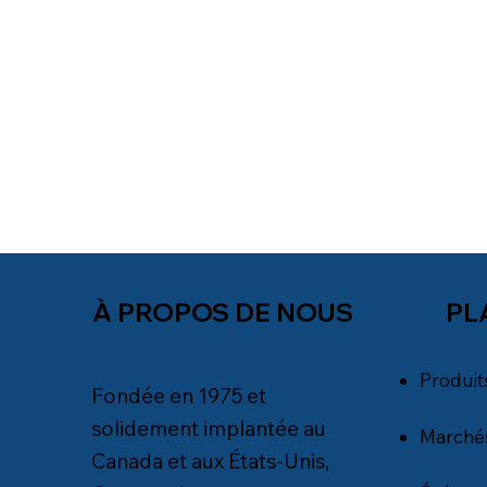
PL
À PROPOS DE NOUS
Produit
Fondée en 1975 et
solidement implantée au
Marché
Canada et aux États-Unis,