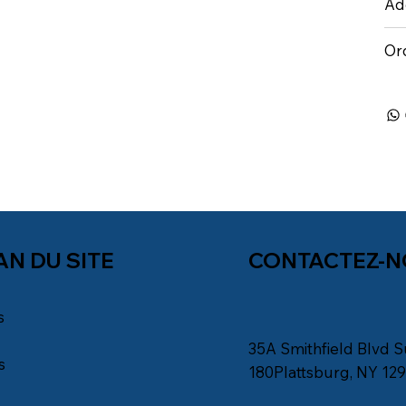
Add
Or
AN DU SITE
CONTACTEZ-
s
35A Smithfield Blvd S
s
180Plattsburg, NY 12