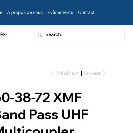
ur
À propos de nous
Évènements
Contact
ÉS
Précédent
Suivant
60-38-72 XMF
Band Pass UHF
ulticoupler