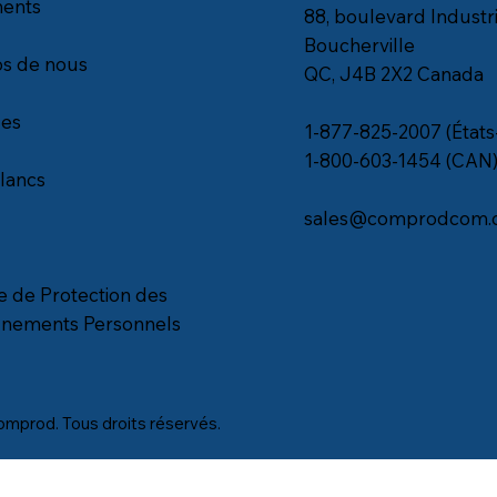
ents
88, boulevard Industri
Boucherville
s de nous
QC, J4B 2X2 Canada
les
1-877-825-2007 (États
1-800-603-1454 (CAN
blancs
sales@comprodcom.
ue de Protection des
gnements Personnels
mprod. Tous droits réservés.