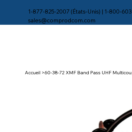
1-877-825-2007 (États-Unis) | 1-800-603
sales@comprodcom.com
Accueil
>
60-38-72 XMF Band Pass UHF Multicou