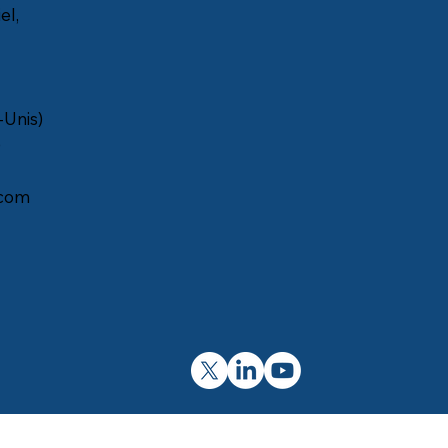
el,
-Unis)
)
com