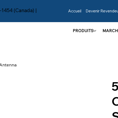
-1454 (Canada) |
Accueil
Devenir Revende
PRODUITS
MARCH
 Antenna
C