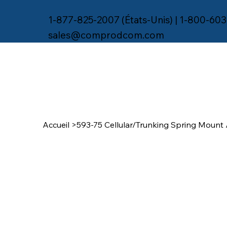
1-877-825-2007 (États-Unis) | 1-800-603
sales@comprodcom.com
Accueil
>
593-75 Cellular/Trunking Spring Mount