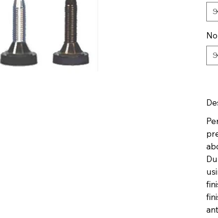
No
De
Per
pr
abo
Du
usi
fin
fin
an