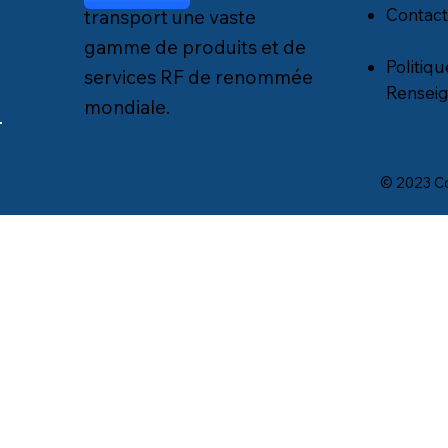
Contact
transport une vaste
gamme de produits et de
Politiq
services RF de renommée
Rensei
mondiale.
© 2023 Co