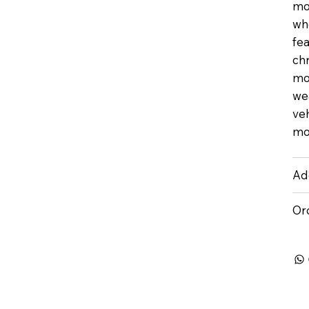
mou
wh
fea
chr
mo
we
veh
mo
Add
Or