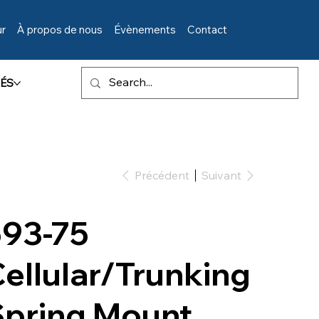
ur
À propos de nous
Évènements
Contact
ÉS
Précédent
Suivant
593-75
ellular/Trunking
Spring Mount