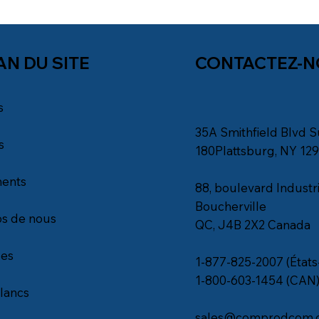
AN DU SITE
CONTACTEZ-
s
35A Smithfield Blvd S
s
180Plattsburg, NY 12
ents
88, boulevard Industri
Boucherville
s de nous
QC, J4B 2X2 Canada
les
1-877-825-2007 (États
1-800-603-1454 (CAN
blancs
sales@comprodcom.