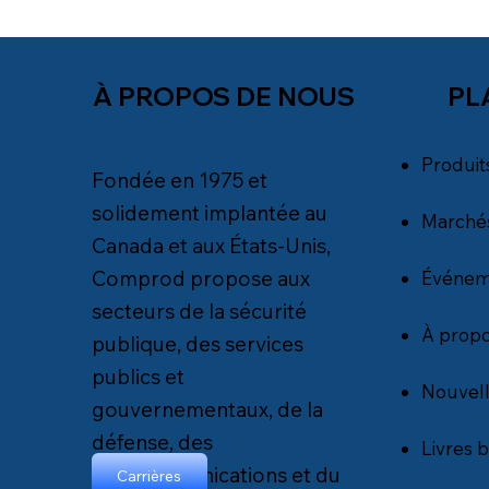
PL
À PROPOS DE NOUS
Produit
Fondée en 1975 et
solidement implantée au
Marché
Canada et aux États-Unis,
Comprod propose aux
Événem
secteurs de la sécurité
À propo
publique, des services
publics et
Nouvel
gouvernementaux, de la
défense, des
Livres 
télécommunications et du
Carrières