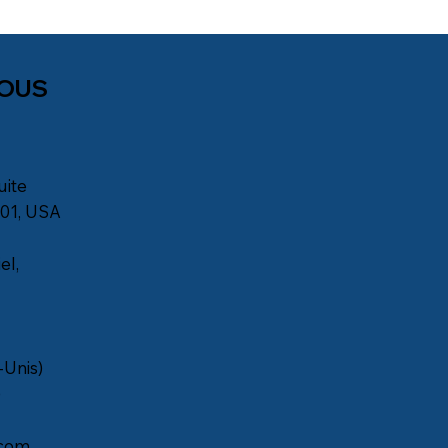
NOUS
uite
901, USA
el,
-Unis)
)
com