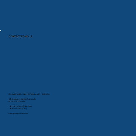
CONTACTEZ-NOUS
35A Smithfield Blvd Suite 180Plattsburg, NY 12901, USA
88, boulevard Industriel, Boucherville
QC, J4B 2X2 Canada
1-877-825-2007 (États-Unis)
1-800-603-1454 (CAN)
sales@comprodcom.com