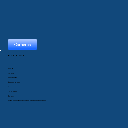
Carrières
PLAN DU SITE
Produits
Marchés
Événements
À propos de nous
Nouvelles
Livres blancs
Contact
Politique de Protection des Renseignements Personnels