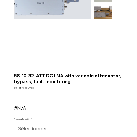
58-10-32-ATT-DC LNA with variable attenuator,
bypass, fault monitoring
SKU
SKU :
58-10-32-ATT-DC
58-
10-
32-
ATT-
DC
#N/A
Frequency Range (MHz)