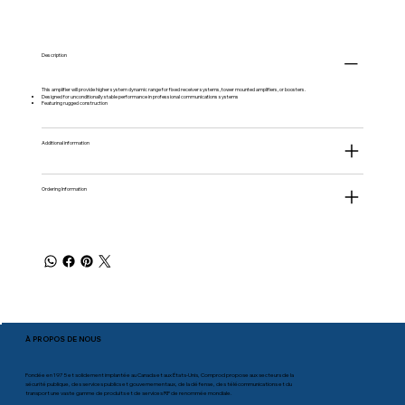
Description
This amplifier will provide higher system dynamic range for fixed receiver systems, tower mounted amplifiers, or boosters.
Designed for unconditionally stable performance in professional communications systems
Featuring rugged construction
Additional information
Ordering Information
À PROPOS DE NOUS
Fondée en 1975 et solidement implantée au Canada et aux États-Unis, Comprod propose aux secteurs de la
sécurité publique, des services publics et gouvernementaux, de la défense, des télécommunications et du
transport une vaste gamme de produits et de services RF de renommée mondiale.