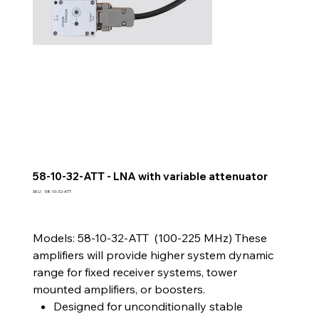
58-10-32-ATT - LNA with variable attenuator
SKU
SKU :
58-10-32-ATT
58-
10-
32-
ATT
Models: 58-10-32-ATT (100-225 MHz) These
amplifiers will provide higher system dynamic
range for fixed receiver systems, tower
mounted amplifiers, or boosters.
Designed for unconditionally stable