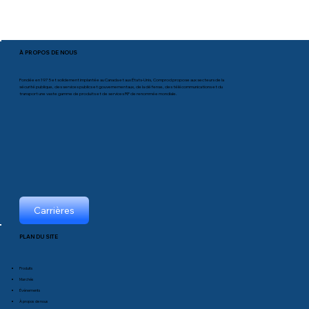
À PROPOS DE NOUS
Fondée en 1975 et solidement implantée au Canada et aux États-Unis, Comprod propose aux secteurs de la
sécurité publique, des services publics et gouvernementaux, de la défense, des télécommunications et du
transport une vaste gamme de produits et de services RF de renommée mondiale.
Carrières
PLAN DU SITE
Produits
Marchés
Événements
À propos de nous