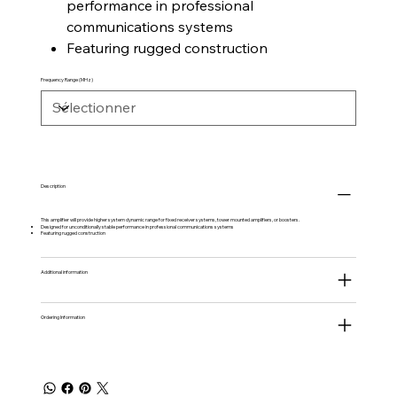
performance in professional
communications systems
Featuring rugged construction
Frequency Range (MHz)
Description
This amplifier will provide higher system dynamic range for fixed receiver systems, tower mounted amplifiers, or boosters.
Designed for unconditionally stable performance in professional communications systems
Featuring rugged construction
Additional information
Ordering Information