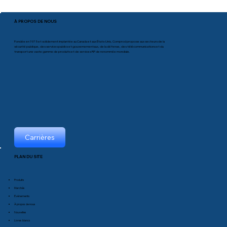
À PROPOS DE NOUS
Fondée en 1975 et solidement implantée au Canada et aux États-Unis, Comprod propose aux secteurs de la
sécurité publique, des services publics et gouvernementaux, de la défense, des télécommunications et du
transport une vaste gamme de produits et de services RF de renommée mondiale.
Carrières
PLAN DU SITE
Produits
Marchés
Événements
À propos de nous
Nouvelles
Livres blancs