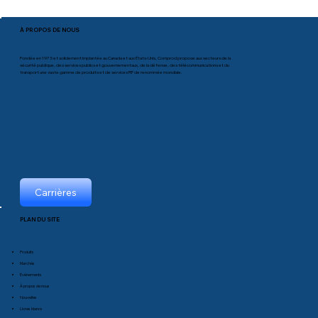
À PROPOS DE NOUS
Fondée en 1975 et solidement implantée au Canada et aux États-Unis, Comprod propose aux secteurs de la
sécurité publique, des services publics et gouvernementaux, de la défense, des télécommunications et du
transport une vaste gamme de produits et de services RF de renommée mondiale.
Carrières
PLAN DU SITE
Produits
Marchés
Événements
À propos de nous
Nouvelles
Livres blancs